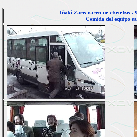
Iñaki Zarraoaren urtebetetzea. 
Comida del equipo sa