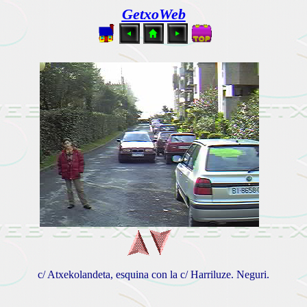
GetxoWeb
c/ Atxekolandeta, esquina con la c/ Harriluze. Neguri.