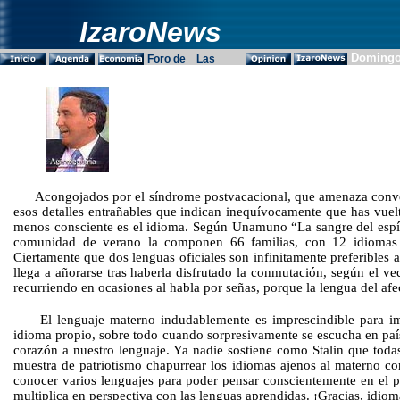
IzaroNews
Domingo
Acongojados por el síndrome postvacacional, que amenaza conve
esos detalles entrañables que indican inequívocamente que has vuelt
menos consciente es el idioma. Según Unamuno “La sangre del espíri
comunidad de verano la componen 66 familias, con 12 idiomas di
Ciertamente que dos lenguas oficiales son infinitamente preferibles
llega a añorarse tras haberla disfrutado la conmutación, según el v
recurriendo en ocasiones al habla por señas, porque la lengua del afect
El lenguaje materno indudablemente es imprescindible para im
idioma propio, sobre todo cuando sorpresivamente se escucha en paí
corazón a nuestro lenguaje. Ya nadie sostiene como Stalin que todas
muestra de patriotismo chapurrear los idiomas ajenos al materno c
conocer varios lenguajes para poder pensar conscientemente en el p
multiplica en perspectiva con las lenguas aprendidas.
¡Gracias, idio