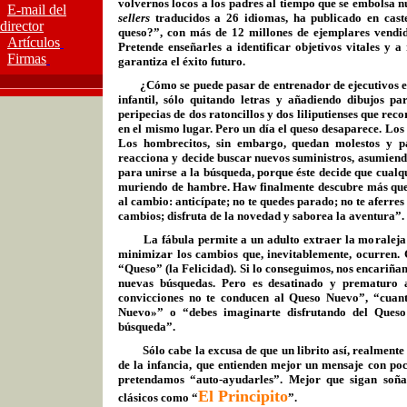
volvernos locos a los padres al tiempo que se embolsa n
E-mail del
sellers
traducidos a 26 idiomas, ha publicado en cast
director
queso?”, con más de 12 millones de ejemplares vendido
Artículos
Pretende enseñarles a identificar objetivos vitales y 
Firmas
garantiza el éxito futuro.
¿Cómo se puede pasar
de entrenador de ejecutivos
e
infantil, sólo
quitando letras y añadiendo dibujos p
peripecias de dos ratoncillos y dos liliputienses que re
en el mismo lugar. Pero
un día el queso desaparece. Los 
Los hombrecitos, sin embargo, quedan molestos y p
reacciona y decide buscar nuevos suministros, asumie
para unirse a la búsqueda, porque éste decide que cualqu
muriendo de hambre. Haw finalmente descubre más ques
al cambio
: anticípate;
no te quedes parado;
no te aferres
cambios; disfruta de la novedad y saborea la aventura”.
La fábula permite a un adulto extraer la moraleja 
minimizar los cambios que, inevitablemente, ocurren. 
“Queso” (la Felicidad). Si lo conseguimos, nos encariña
nuevas búsquedas.
Pero es desatinado y prematuro a
convicciones no te conducen al Queso Nuevo”, “cuant
Nuevo»” o “debes imaginarte disfrutando del Queso
búsqueda”.
Sólo cabe la excusa de que un librito así, realmente 
de la infancia, que entienden mejor un mensaje con poc
pretendamos “auto-ayudarles”. Mejor que
sigan soñ
El Principito
clásicos como “
”.