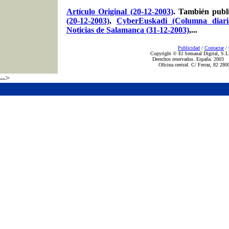
Artículo Original (20-12-2003)
. También pub
(20-12-2003)
,
CyberEuskadi (Columna diaria
Noticias de Salamanca (31-12-2003)
,...
Publicidad
/
Contactar
/
Copyright © El Semanal Digital, S.L.
Derechos reservados. España. 2003
Oficina central: C/ Ferraz, 82 28
-->