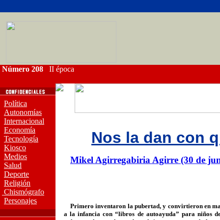
Número 208
II época
Política
Autonomías
Internacional
Economía
Nos la dan con 
Tecnología
Kiosco
Medios
Mikel Agirregabiria Agirre (30 de ju
Salud
Deporte
Religión
Chismógrafo
Personajes
Primero inventaron la pubertad, y convirtieron en malc
a la infancia con “libros de autoayuda” para niños de