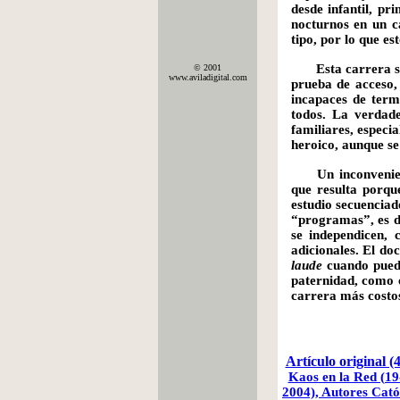
desde infantil, pr
nocturnos en un c
tipo, por lo que e
Esta carrera só
© 2001
www.aviladigital.com
prueba de acceso,
incapaces de term
todos. La verdad
familiares, especia
heroico, aunque s
Un inconvenien
que resulta porqu
estudio secuenciad
“programas”, es d
se independicen, 
adicionales. El do
laude
cuando puedes
paternidad, como c
carrera más costos
Artículo original (
Kaos en la Red (19
2004),
Autores Cató