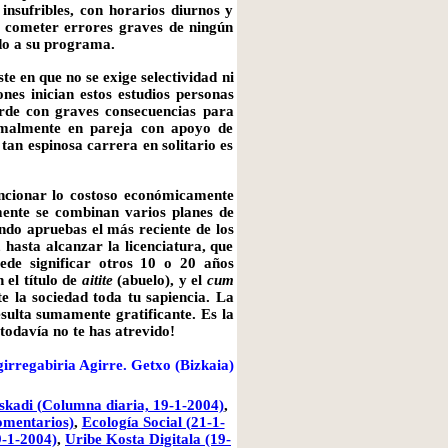
 insufribles, con horarios diurnos y
n cometer errores graves de ningún
rdo a su programa.
e en que no se exige selectividad ni
nes inician estos estudios personas
arde con graves consecuencias para
rmalmente en pareja con apoyo de
 tan espinosa carrera en solitario es
encionar lo costoso económicamente
mente se combinan varios planes de
ndo apruebas el más reciente de los
hasta alcanzar la licenciatura, que
ede significar otros 10 o 20 años
 el título de
aitite
(abuelo), y el
cum
te la sociedad toda tu sapiencia. La
esulta sumamente gratificante. Es la
todavía no te has atrevido!
irregabiria Agirre. Getxo (Bizkaia)
kadi (Columna diaria, 19-1-2004)
,
omentarios)
,
Ecología Social (21-1-
9-1-2004)
,
Uribe Kosta Digitala (19-