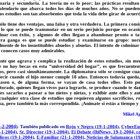
imaria y secundaria. La teoría no es lo peor; las prácticas resultan
alendario que abarca todos los días de muchos años. No se puede
stos estudios son tan absorbentes que toda la vida debe girar de acue
lo tiene dos ventajas, una falsa y otra verdadera. La primera consist
 lo que se puede transmutar en un serio perjuicio porque en ocasio
inar con éxito, y algunos de ellos llegan a abandonar pronto o t
era ganga es que se puede estudiar y examinarse en grupo: no
lmente de los insustituibles abuelos y abuelas. El intento de culminar
e conocen casos muy admirables.
te que agrava y complica la realización de estos estudios, sin m
e no hay becas en esta “universidad del hogar”, es que frecuente
os, pero casi simultáneamente. La diplomatura sólo se consigue cua
ecir cuando el hijo menor cumple 18 años. Entonces todavía queda, 
casen o, de alguna forma, se vayan de casa todos ellos. Esto pu
ctorado, quienes llegan vivos para lograrlo, se produce cuando te dan
 sacarlos a pasear a tus nietos y nietas, y exhibir ante ellos y an
ualquier otra clase de estudios que requieren algunos sacrificios, r
a, pero también la más correspondida. ¡Anímate si estás a tiempo y 
Mikel Ag
4-2-2004)
.
También publicado en
Rojo y Negro (19-1-2004)
,
CyberEus
-1-2004)
,
Sr. Director (19-1-2004)
,
El Debate (IblNews, 19-1-2004, c
licos (19-1-2004)
,
E-Familiar (21-1-2004),
Noticias de Salamanca (1