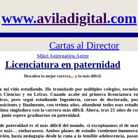
www.
aviladigital
.com
Cartas al Director
Mikel Agirregabiria Agirre
Licenciatura en paternidad
Descubra la mejor carrera,... y la más difícil.
 mi vida estudiando. He transitado por múltiples colegios, escuelas
n Ciencias y en Letras. Cuando acabé mi primera licenciatura e
tros, pero seguí estudiando Ingeniería, cursos de doctorado, p
osiciones y finalmente, con treinta años, abandoné todos esos estud
tima singladura con la carrera más difícil. Ahora, tras 21 años de co
o junio espero graduarme en paternidad.
de paternidad es el más difícil del mundo, si exceptuamos el de mat
e más… embarazoso. Ambos planes de estudio contienen innumerab
rición, hasta pedagogía desde la cuna a la temible adolescencia, pasa