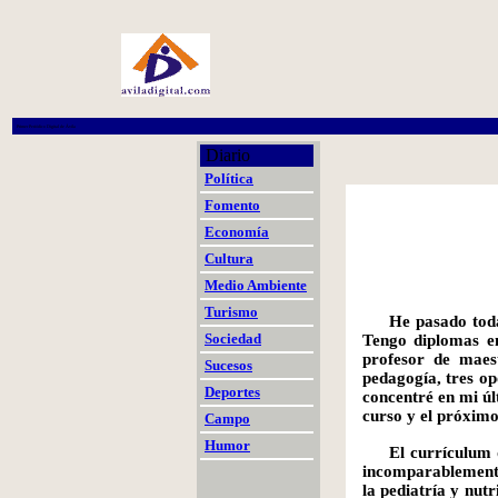
Primer Periódico Digital de Ávila
Diario
Política
Fomento
Economía
Cultura
Medio Ambiente
Turismo
He pasado toda
Sociedad
Tengo diplomas e
profesor de maes
Sucesos
pedagogía, tres op
Deportes
concentré en mi úl
curso y el próxim
Campo
Humor
El currículum 
incomparablement
la pediatría y nut